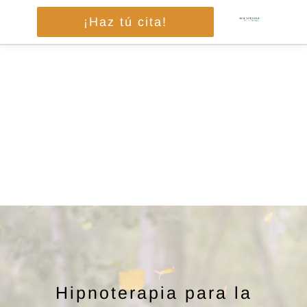
Ir
¡Haz tú cita!
al
contenido
Hipnoterapia para la