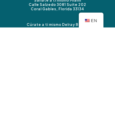
Sánate a ti mismo Miami
Calle Salzedo 3081 Suite 202
Coral Gables, Florida 33134
EN
Cúrate a ti mismo Delray Beach
3339 Carretera Federal #B
Boynton Beach, FL 33435
Sánate a ti mismo Sherman Oaks
14827 Ventura Blvd. Suite 120
Sherman Oaks, CA 91403
Derechos de autor © Cúrate a ti mismo Terapia 2026
|
política de privacidad