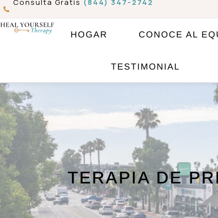
Consulta Gratis
(844) 347-2742
Ir
al
HOGAR
CONOCE AL EQ
contenido
TESTIMONIAL
TERAPIA DE P