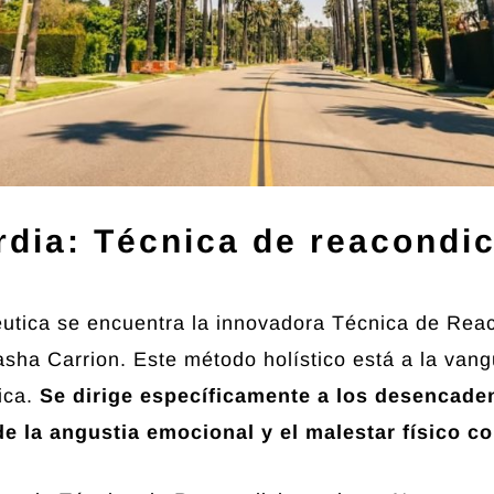
rdia: Técnica de reacondi
péutica se encuentra la innovadora Técnica de Re
asha Carrion.
Este método holístico está a la van
ica.
Se dirige específicamente a los desencade
e la angustia emocional y el malestar físico c