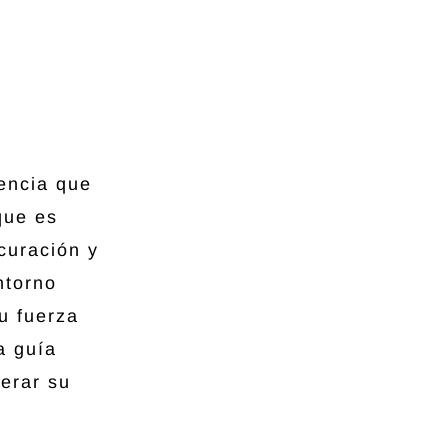
iencia que
que es
curación y
ntorno
u fuerza
a guía
erar su