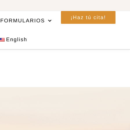
¡Haz tú cita!
FORMULARIOS
English