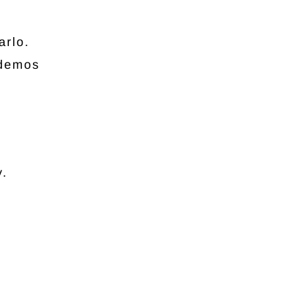
arlo.
odemos
y.