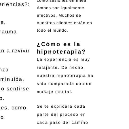
como sesiones en línea.
riencias?:
Ambos son igualmente
efectivos. Muchos de
te,
nuestros clientes están en
todo el mundo.
trauma
¿Cómo es la
n a revivir
hipnoterapia?
La experiencia es muy
relajante. De hecho,
nza
nuestra hipnoterapia ha
sminuida.
sido comparada con un
 o sentirse
masaje mental.
o.
Se te explicará cada
nes, como
parte del proceso en
lo
cada paso del camino