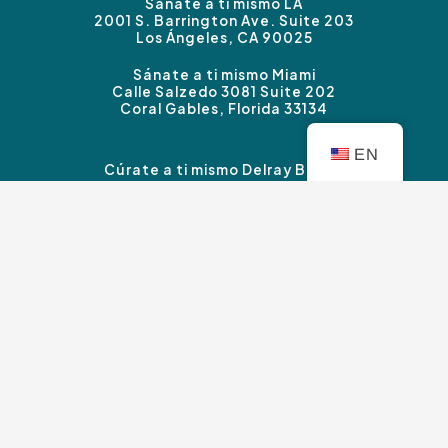
Sánate a ti mismo LA
2001 S. Barrington Ave. Suite 203
Los Ángeles, CA 90025
Sánate a ti mismo Miami
Calle Salzedo 3081 Suite 202
Coral Gables, Florida 33134
EN
Cúrate a ti mismo Delray Beach
3339 Carretera Federal #B
Boynton Beach, FL 33435
Sánate a ti mismo Sherman Oaks
14827 Ventura Blvd. Suite 120
Sherman Oaks, CA 91403
Derechos de autor © Cúrate a ti mismo Terapia 2026