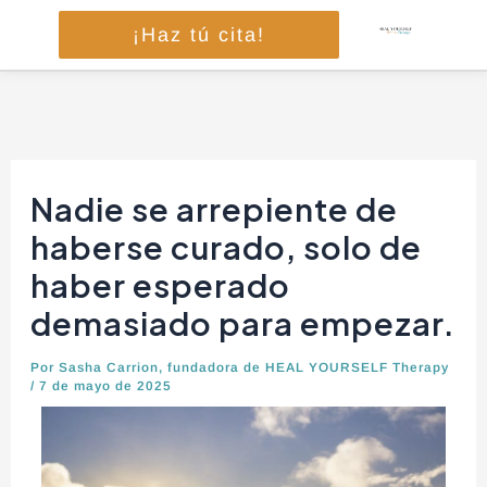
Ir
¡Haz tú cita!
al
contenido
Navegación
de
Nadie se arrepiente de
entradas
haberse curado, solo de
haber esperado
demasiado para empezar.
Por
Sasha Carrion, fundadora de HEAL YOURSELF Therapy
/
7 de mayo de 2025