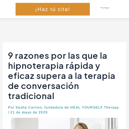
Ir
¡Haz tú cita!
al
contenido
Navegación
de
9 razones por las que la
entradas
hipnoterapia rápida y
eficaz supera a la terapia
de conversación
tradicional
Por
Sasha Carrion, fundadora de HEAL YOURSELF Therapy
/
21 de mayo de 2025