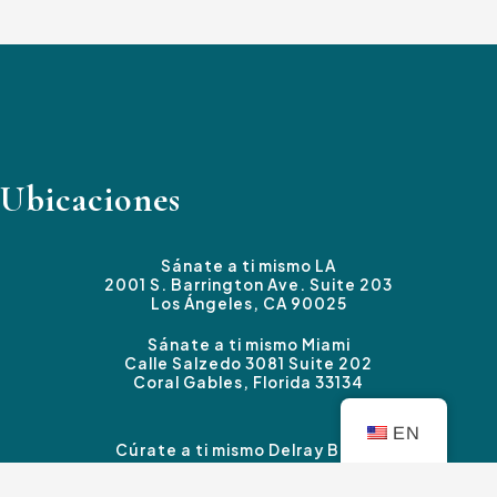
Ubicaciones
Sánate a ti mismo LA
2001 S. Barrington Ave. Suite 203
Los Ángeles, CA 90025
Sánate a ti mismo Miami
Calle Salzedo 3081 Suite 202
Coral Gables, Florida 33134
EN
Cúrate a ti mismo Delray Beach
3339 Carretera Federal #B
Boynton Beach, FL 33435