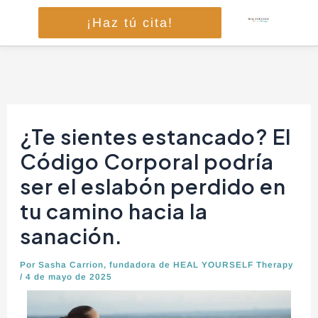
Ir
¡Haz tú cita!
al
contenido
Navegación
de
¿Te sientes estancado? El
entradas
Código Corporal podría
ser el eslabón perdido en
tu camino hacia la
sanación.
Por
Sasha Carrion, fundadora de HEAL YOURSELF Therapy
/
4 de mayo de 2025