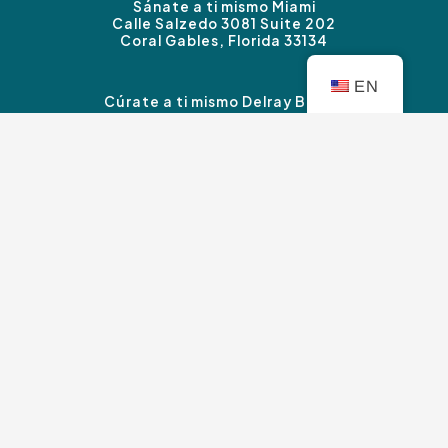
Sánate a ti mismo Miami
Calle Salzedo 3081 Suite 202
Coral Gables, Florida 33134
EN
Cúrate a ti mismo Delray Beach
3339 Carretera Federal #B
Boynton Beach, FL 33435
Sánate a ti mismo Sherman Oaks
14827 Ventura Blvd. Suite 120
Sherman Oaks, CA 91403
Derechos de autor © Cúrate a ti mismo Terapia 2026
|
política de privacidad